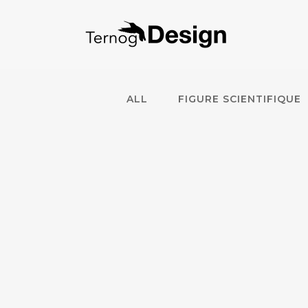
ALL
FIGURE SCIENTIFIQUE
ZOOM
VIEW
KEMM
Goodies, Identitée graphique, Logo,
Science, Site Internet